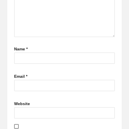
Name
*
Email
*
Website