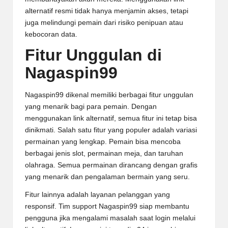
alternatif resmi tidak hanya menjamin akses, tetapi
juga melindungi pemain dari risiko penipuan atau
kebocoran data.
Fitur Unggulan di
Nagaspin99
Nagaspin99 dikenal memiliki berbagai fitur unggulan
yang menarik bagi para pemain. Dengan
menggunakan link alternatif, semua fitur ini tetap bisa
dinikmati. Salah satu fitur yang populer adalah variasi
permainan yang lengkap. Pemain bisa mencoba
berbagai jenis slot, permainan meja, dan taruhan
olahraga. Semua permainan dirancang dengan grafis
yang menarik dan pengalaman bermain yang seru.
Fitur lainnya adalah layanan pelanggan yang
responsif. Tim support Nagaspin99 siap membantu
pengguna jika mengalami masalah saat login melalui