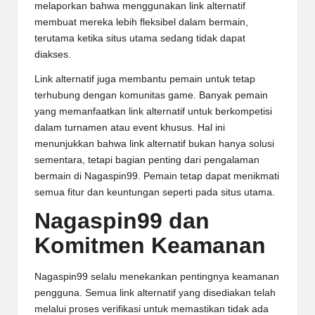
melaporkan bahwa menggunakan link alternatif
membuat mereka lebih fleksibel dalam bermain,
terutama ketika situs utama sedang tidak dapat
diakses.
Link alternatif juga membantu pemain untuk tetap
terhubung dengan komunitas game. Banyak pemain
yang memanfaatkan link alternatif untuk berkompetisi
dalam turnamen atau event khusus. Hal ini
menunjukkan bahwa link alternatif bukan hanya solusi
sementara, tetapi bagian penting dari pengalaman
bermain di Nagaspin99. Pemain tetap dapat menikmati
semua fitur dan keuntungan seperti pada situs utama.
Nagaspin99 dan
Komitmen Keamanan
Nagaspin99 selalu menekankan pentingnya keamanan
pengguna. Semua link alternatif yang disediakan telah
melalui proses verifikasi untuk memastikan tidak ada