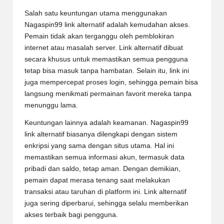
Salah satu keuntungan utama menggunakan
Nagaspin99 link alternatif adalah kemudahan akses.
Pemain tidak akan terganggu oleh pemblokiran
internet atau masalah server. Link alternatif dibuat
secara khusus untuk memastikan semua pengguna
tetap bisa masuk tanpa hambatan. Selain itu, link ini
juga mempercepat proses login, sehingga pemain bisa
langsung menikmati permainan favorit mereka tanpa
menunggu lama.
Keuntungan lainnya adalah keamanan. Nagaspin99
link alternatif biasanya dilengkapi dengan sistem
enkripsi yang sama dengan situs utama. Hal ini
memastikan semua informasi akun, termasuk data
pribadi dan saldo, tetap aman. Dengan demikian,
pemain dapat merasa tenang saat melakukan
transaksi atau taruhan di platform ini. Link alternatif
juga sering diperbarui, sehingga selalu memberikan
akses terbaik bagi pengguna.