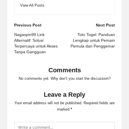
View All Posts
Post
Previous Post
Next Post
navigation
Nagaspin99 Link
Toto Togel: Panduan
Alternatif: Solusi
Lengkap untuk Pemain
Terpercaya untuk Akses
Pemula dan Penggemar
Tanpa Gangguan
Comments
No comments yet. Why don’t you start the discussion?
Leave a Reply
Your email address will not be published.
Required fields are
marked
*