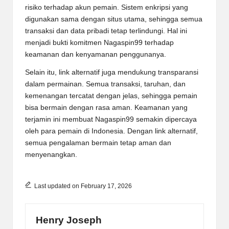
risiko terhadap akun pemain. Sistem enkripsi yang
digunakan sama dengan situs utama, sehingga semua
transaksi dan data pribadi tetap terlindungi. Hal ini
menjadi bukti komitmen Nagaspin99 terhadap
keamanan dan kenyamanan penggunanya.
Selain itu, link alternatif juga mendukung transparansi
dalam permainan. Semua transaksi, taruhan, dan
kemenangan tercatat dengan jelas, sehingga pemain
bisa bermain dengan rasa aman. Keamanan yang
terjamin ini membuat Nagaspin99 semakin dipercaya
oleh para pemain di Indonesia. Dengan link alternatif,
semua pengalaman bermain tetap aman dan
menyenangkan.
Last updated on February 17, 2026
Henry Joseph